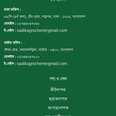
ঢাকা অফিস :
৬৯/সি (৪র্থ তলা), গ্রীন রোড, পান্থপথ, ঢাকা - ১২০৫, বাংলাদেশ
০১৭৩৩০৩৭০৩০
মোবাইল :
sadikagrochem@gmail.com
ই-মেইল :
নাটোর অফিস :
স্টেশন রোড, বনবেলঘড়িয়া, নাটোর - ৬৪০০, বাংলাদেশ
০১৭৩৩০৩৭০০০
মোবাইল :
sadikagrochem@gmail.com
ই-মেইল :
পণ্য ও সেবা
কীটনাশক
ছত্রাকনাশক
আগাছানাশক