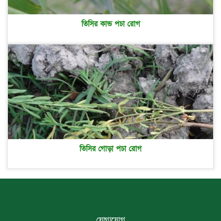
তিসির কান্ড পচা রোগ
তিসির গোড়া পচা রোগ
যোগাযোগ