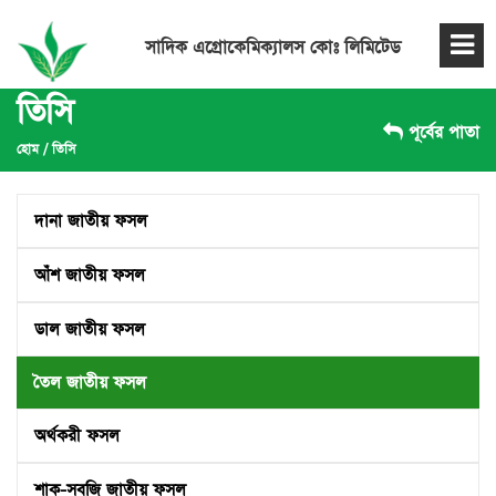
সাদিক এগ্রোকেমিক্যালস কোঃ লিমিটেড
তিসি
পূর্বের পাতা
হোম
/
তিসি
দানা জাতীয় ফসল
আঁশ জাতীয় ফসল
ডাল জাতীয় ফসল
তৈল জাতীয় ফসল
অর্থকরী ফসল
শাক-সবজি জাতীয় ফসল