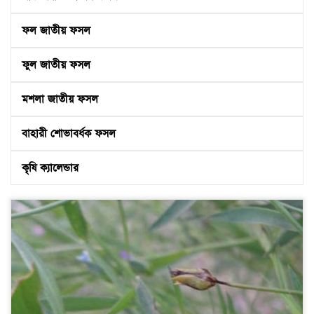
ফল জাতীয় ফসল
ফুল জাতীয় ফসল
মশলা জাতীয় ফসল
বাহারী শোভাবর্ধক ফসল
কৃষি ক্যালেন্ডার