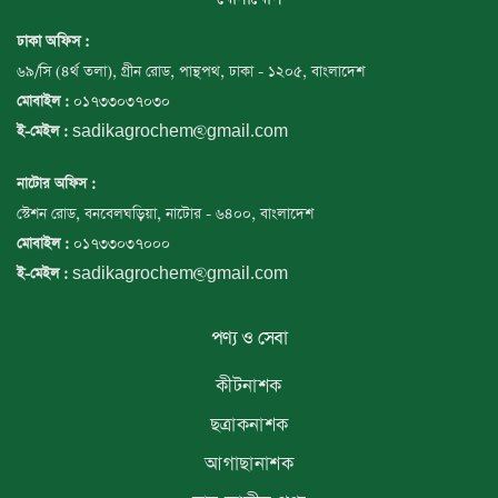
ঢাকা অফিস :
৬৯/সি (৪র্থ তলা), গ্রীন রোড, পান্থপথ, ঢাকা - ১২০৫, বাংলাদেশ
০১৭৩৩০৩৭০৩০
মোবাইল :
sadikagrochem@gmail.com
ই-মেইল :
নাটোর অফিস :
স্টেশন রোড, বনবেলঘড়িয়া, নাটোর - ৬৪০০, বাংলাদেশ
০১৭৩৩০৩৭০০০
মোবাইল :
sadikagrochem@gmail.com
ই-মেইল :
পণ্য ও সেবা
কীটনাশক
ছত্রাকনাশক
আগাছানাশক