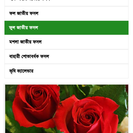
ফল জাতীয় ফসল
ফুল জাতীয় ফসল
মশলা জাতীয় ফসল
বাহারী শোভাবর্ধক ফসল
কৃষি ক্যালেন্ডার