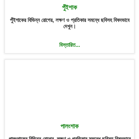
পুঁইশাক
পুঁইশাকের বিভিন্ন রোগের, লক্ষণ ও প্রতিকার সমন্ধে ছবিসহ বিষদভাবে
দেখুন।
বিস্তারিত...
পালংশাক