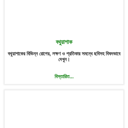
বথুয়াশাক
বথুয়াশাকের বিভিন্ন রোগের, লক্ষণ ও প্রতিকার সমন্ধে ছবিসহ বিষদভাবে
দেখুন।
বিস্তারিত...