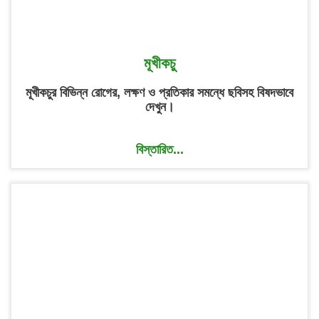
মূখীকচু
মূখীকচুর বিভিন্ন রোগের, লক্ষণ ও প্রতিকার সমন্ধে ছবিসহ বিষদভাবে
দেখুন।
বিস্তারিত...