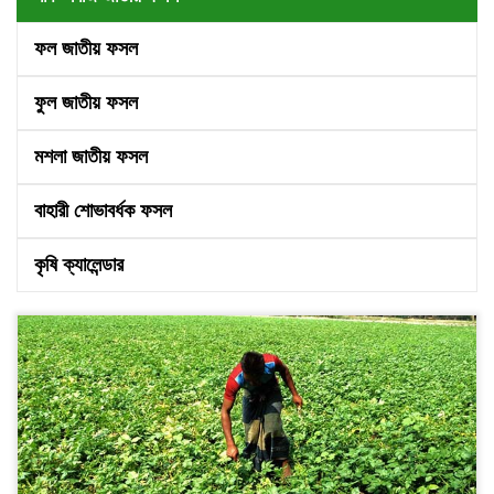
ফল জাতীয় ফসল
ফুল জাতীয় ফসল
মশলা জাতীয় ফসল
বাহারী শোভাবর্ধক ফসল
কৃষি ক্যালেন্ডার