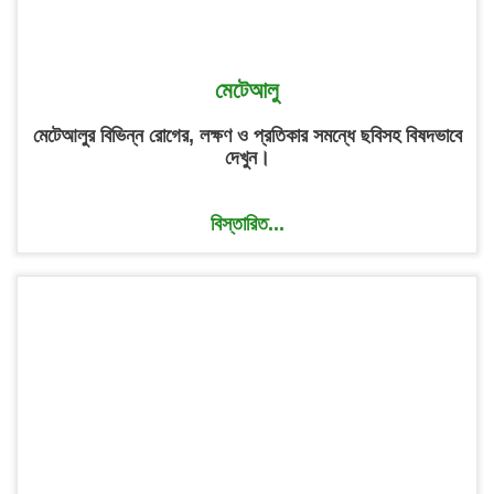
মেটেআলু
মেটেআলুর বিভিন্ন রোগের, লক্ষণ ও প্রতিকার সমন্ধে ছবিসহ বিষদভাবে
দেখুন।
বিস্তারিত...