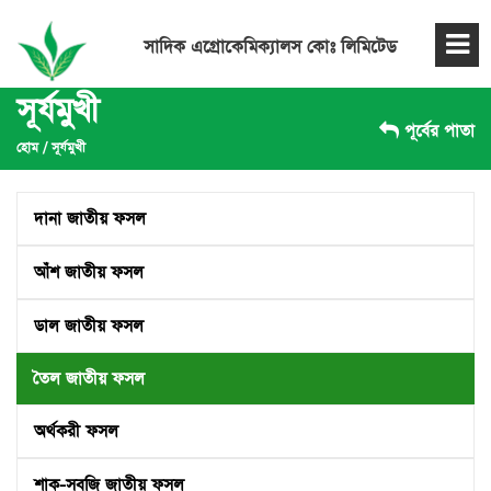
সাদিক এগ্রোকেমিক্যালস কোঃ লিমিটেড
সূর্যমুখী
পূর্বের পাতা
হোম
/
সূর্যমুখী
দানা জাতীয় ফসল
আঁশ জাতীয় ফসল
ডাল জাতীয় ফসল
তৈল জাতীয় ফসল
অর্থকরী ফসল
শাক-সবজি জাতীয় ফসল