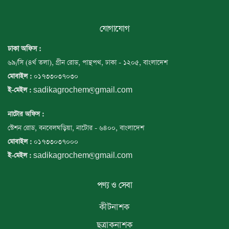
যোগাযোগ
ঢাকা অফিস :
৬৯/সি (৪র্থ তলা), গ্রীন রোড, পান্থপথ, ঢাকা - ১২০৫, বাংলাদেশ
০১৭৩৩০৩৭০৩০
মোবাইল :
sadikagrochem@gmail.com
ই-মেইল :
নাটোর অফিস :
স্টেশন রোড, বনবেলঘড়িয়া, নাটোর - ৬৪০০, বাংলাদেশ
০১৭৩৩০৩৭০০০
মোবাইল :
sadikagrochem@gmail.com
ই-মেইল :
পণ্য ও সেবা
কীটনাশক
ছত্রাকনাশক