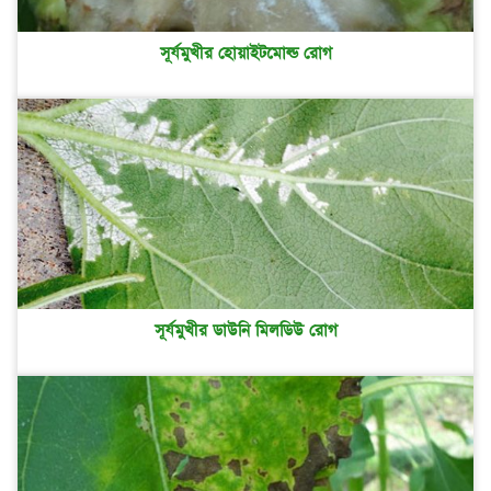
সূর্যমুখীর হোয়াইটমোল্ড রোগ
সূর্যমুখীর ডাউনি মিলডিউ রোগ