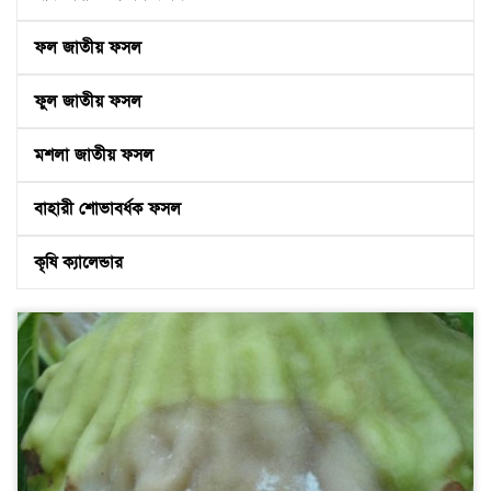
ফল জাতীয় ফসল
ফুল জাতীয় ফসল
মশলা জাতীয় ফসল
বাহারী শোভাবর্ধক ফসল
কৃষি ক্যালেন্ডার