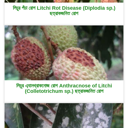
লিচুর পঁচা রোগ Litchi Rot Disease (Diplodia sp.)
ছত্রাকজনিত রোগ
লিচুর এ্যানথ্রাকনোজ রোগ Anthracnose of Litchi
(Colletotrichum sp.) ছত্রাকজনিত রোগ