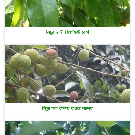
লিচুর ডাউনি মিলডিউ রোগ
লিচুর ফল শুকিয়ে যাওয়া সমস্যা