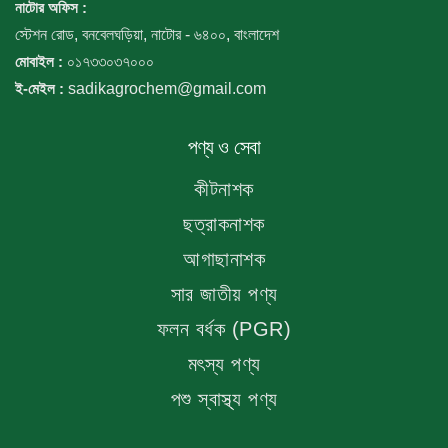
নাটোর অফিস :
স্টেশন রোড, বনবেলঘড়িয়া, নাটোর - ৬৪০০, বাংলাদেশ
মোবাইল :
০১৭৩৩০৩৭০০০
ই-মেইল :
sadikagrochem@gmail.com
পণ্য ও সেবা
কীটনাশক
ছত্রাকনাশক
আগাছানাশক
সার জাতীয় পণ্য
ফলন বর্ধক (PGR)
মৎস্য পণ্য
পশু স্বাস্থ্য পণ্য