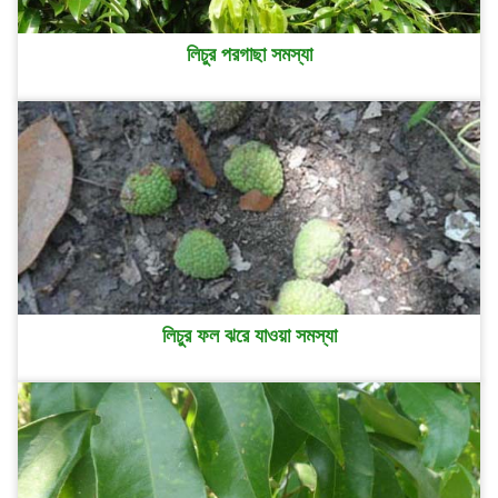
লিচুর পরগাছা সমস্যা
লিচুর ফল ঝরে যাওয়া সমস্যা