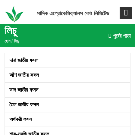
সাদিক এগ্রোকেমিক্যালস কোঃ লিমিটেড
লিচু
পূর্বের পাতা
হোম
/
লিচু
দানা জাতীয় ফসল
আঁশ জাতীয় ফসল
ডাল জাতীয় ফসল
তৈল জাতীয় ফসল
অর্থকরী ফসল
শাক-সবজি জাতীয় ফসল