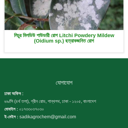
লিচুর মিলডিউ পাউডারী রোগ Litchi Powdery Mildew
(Oidium sp.) ছত্রাকজনিত রোগ
যোগাযোগ
ঢাকা অফিস :
৬৯/সি (৪র্থ তলা), গ্রীন রোড, পান্থপথ, ঢাকা - ১২০৫, বাংলাদেশ
মোবাইল :
০১৭৩৩০৩৭০৩০
ই-মেইল :
sadikagrochem@gmail.com