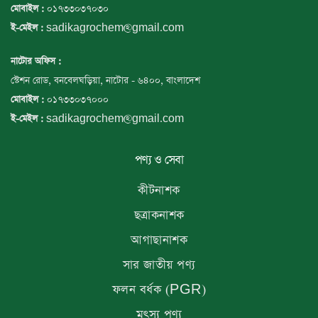
০১৭৩৩০৩৭০৩০
মোবাইল :
sadikagrochem@gmail.com
ই-মেইল :
নাটোর অফিস :
স্টেশন রোড, বনবেলঘড়িয়া, নাটোর - ৬৪০০, বাংলাদেশ
০১৭৩৩০৩৭০০০
মোবাইল :
sadikagrochem@gmail.com
ই-মেইল :
পণ্য ও সেবা
কীটনাশক
ছত্রাকনাশক
আগাছানাশক
সার জাতীয় পণ্য
ফলন বর্ধক (PGR)
মৎস্য পণ্য