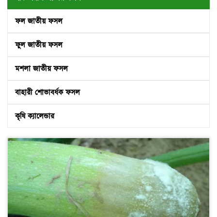
ফল জাতীয় ফসল
ফুল জাতীয় ফসল
মশলা জাতীয় ফসল
বাহারী শোভাবর্ধক ফসল
কৃষি ক্যালেন্ডার