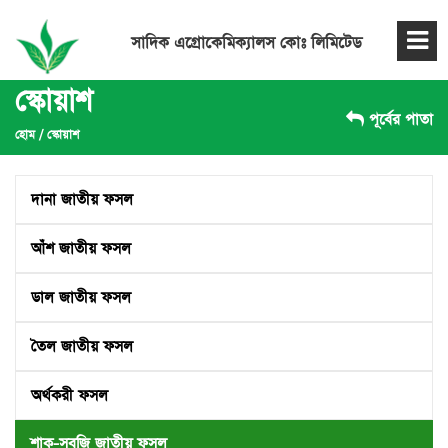
সাদিক এগ্রোকেমিক্যালস কোঃ লিমিটেড
স্কোয়াশ
পূর্বের পাতা
হোম
/
স্কোয়াশ
দানা জাতীয় ফসল
আঁশ জাতীয় ফসল
ডাল জাতীয় ফসল
তৈল জাতীয় ফসল
অর্থকরী ফসল
শাক-সবজি জাতীয় ফসল