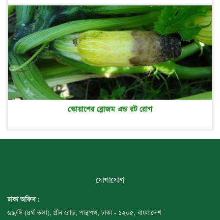
স্কোয়াশের ব্লোজম এন্ড রট রোগ
যোগাযোগ
ঢাকা অফিস :
৬৯/সি (৪র্থ তলা), গ্রীন রোড, পান্থপথ, ঢাকা - ১২০৫, বাংলাদেশ