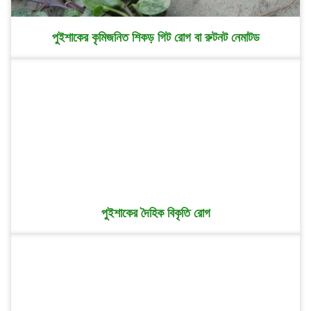
পুইশাকের কৃমিজনিত শিকড় গিট রোগ বা রুটনট নেমাটড
পুইশাকের দৈহিক বিকৃতি রোগ