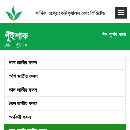
সাদিক এগ্রোকেমিক্যালস কোঃ লিমিটেড
পুঁইশাক
পূর্বের পাতা
হোম
/
পুঁইশাক
দানা জাতীয় ফসল
আঁশ জাতীয় ফসল
ডাল জাতীয় ফসল
তৈল জাতীয় ফসল
অর্থকরী ফসল