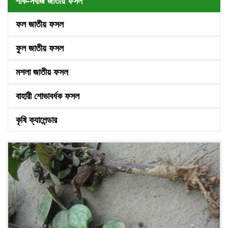
শাক-সবজি জাতীয় ফসল
ফল জাতীয় ফসল
ফুল জাতীয় ফসল
মশলা জাতীয় ফসল
বাহারী শোভাবর্ধক ফসল
কৃষি ক্যালেন্ডার