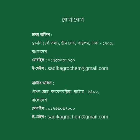
যোগাযোগ
ঢাকা অফিস :
৬৯/সি (৪র্থ তলা), গ্রীন রোড, পান্থপথ, ঢাকা - ১২০৫,
বাংলাদেশ
০১৭৩৩০৩৭০৩০
মোবাইল :
sadikagrochem@gmail.com
ই-মেইল :
নাটোর অফিস :
স্টেশন রোড, বনবেলঘড়িয়া, নাটোর - ৬৪০০,
বাংলাদেশ
০১৭৩৩০৩৭০০০
মোবাইল :
sadikagrochem@gmail.com
ই-মেইল :