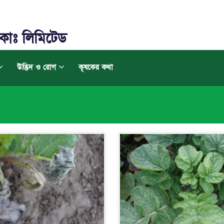
কোঃ লিমিটেড
উদ্ভিদ ও রোগ
কৃষকের কথা