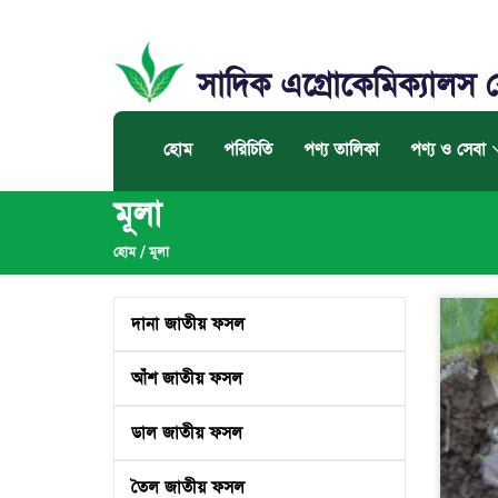
সাদিক এগ্রোকেমিক্যালস 
হোম
পরিচিতি
পণ্য তালিকা
পণ্য ও সেবা
মূলা
হোম
/
মূলা
দানা জাতীয় ফসল
আঁশ জাতীয় ফসল
ডাল জাতীয় ফসল
তৈল জাতীয় ফসল