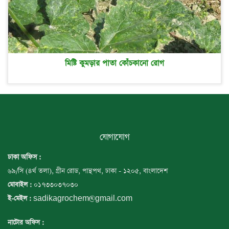
মিষ্টি কুমড়ার পাতা কোঁচকানো রোগ
যোগাযোগ
ঢাকা অফিস :
৬৯/সি (৪র্থ তলা), গ্রীন রোড, পান্থপথ, ঢাকা - ১২০৫, বাংলাদেশ
০১৭৩৩০৩৭০৩০
মোবাইল :
sadikagrochem@gmail.com
ই-মেইল :
নাটোর অফিস :