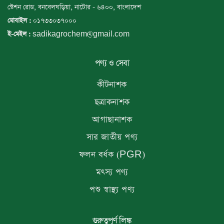
স্টেশন রোড, বনবেলঘড়িয়া, নাটোর - ৬৪০০, বাংলাদেশ
০১৭৩৩০৩৭০০০
মোবাইল :
sadikagrochem@gmail.com
ই-মেইল :
পণ্য ও সেবা
কীটনাশক
ছত্রাকনাশক
আগাছানাশক
সার জাতীয় পণ্য
ফলন বর্ধক (PGR)
মৎস্য পণ্য
পশু স্বাস্থ্য পণ্য
গুরুত্বপূর্ণ লিঙ্ক