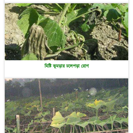
মিষ্টি কুমড়ার ঢলেপড়া রোগ