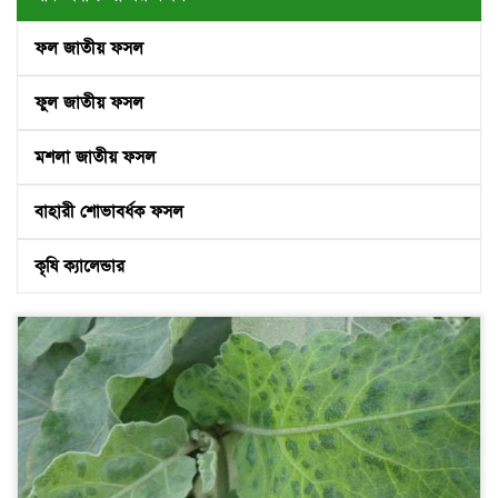
ফল জাতীয় ফসল
ফুল জাতীয় ফসল
মশলা জাতীয় ফসল
বাহারী শোভাবর্ধক ফসল
কৃষি ক্যালেন্ডার