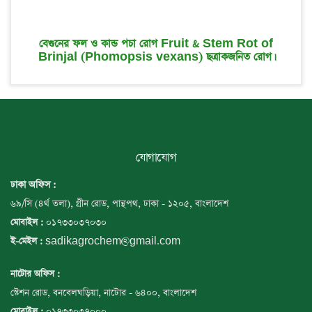
বেগুনের ফল ও কান্ড পচা রোগ Fruit & Stem Rot of
Brinjal (Phomopsis vexans) ছত্রাকজনিত রোগ।
যোগাযোগ
ঢাকা অফিস :
৬৯/সি (৪র্থ তলা), গ্রীন রোড, পান্থপথ, ঢাকা - ১২০৫, বাংলাদেশ
০১৭৩৩০৩৭০৩০
মোবাইল :
sadikagrochem@gmail.com
ই-মেইল :
নাটোর অফিস :
স্টেশন রোড, বনবেলঘড়িয়া, নাটোর - ৬৪০০, বাংলাদেশ
০১৭৩৩০৩৭০০০
মোবাইল :