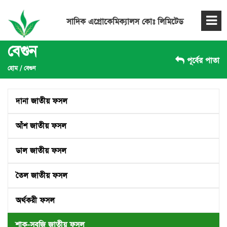
সাদিক এগ্রোকেমিক্যালস কোঃ লিমিটেড
বেগুন
পূর্বের পাতা
হোম
/
বেগুন
দানা জাতীয় ফসল
আঁশ জাতীয় ফসল
ডাল জাতীয় ফসল
তৈল জাতীয় ফসল
অর্থকরী ফসল
শাক-সবজি জাতীয় ফসল