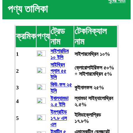
পূর্বের পাতা
পণ্য তালিকা
ট্রেড
টেকনিক্যাল
ক্রমিক
পণ্য
নাম
নাম
সাইপারডিম
1
সাইপারমেথ্রিন ১০%
১০ ইসি
সাইথ্রিন
ক্লোরোপাইরিফস ৫০%
2
প্লাস ৫৫
+ সাইপারমেথ্রিন ৫%
ইসি
কিউ-ফস ২৫
3
কুইনালফস ২৫%
ইসি
ইবাল্যামডা
ল্যামডা সাইহ্যালোথ্রিন
4
২.৫ ইসি
২.৫%
ইমপ্রাইড
ইমিডাক্লোপ্রিড
5
১৭.৮ এস
১৭.৮%
এল
ইমাটিন ৫
এমামেকটিন বেনজয়েট