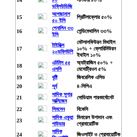
14
৮০
সালফার ৮০%
ডব্লিউডিজি
আগাছানাশ
15
প্রিটিলাক্লোর ৫০%
৫০ ইসি
পেনালিন ৩৩
16
পেন্ডিমেথালিন ৩৩%
ইসি
মেটসালফিউরন মিথাইল
টাইমিক্স
17
১০% + ক্লোরিমিউরন
২০ডব্লিউপি
ইথাইল ১০%
এটমিস ৫৫
অ্যাট্রাজিন ৫০% +
18
এসসি
মেসোট্রিওন ৫%
19
বৃষ্টি
জিবরেলিক এসিড
20
সূর্য
৪-সিপিএ
সাদিক সুপার
21
সোডিয়াম পারকার্বোনেট
অক্সিজেন
22
সিমসেন
বিকেসি
সাদিক একুয়া
মিনারেল উপাদান এবং
23
পাউডার
প্রোবায়োটিক
সাদিক
24
জিওলাইট ও প্রোবায়োটিক