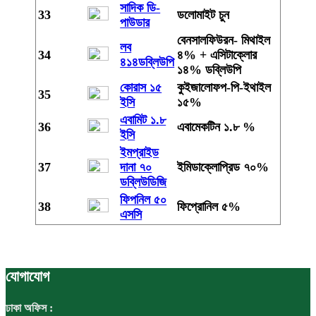
সাদিক ডি-
33
ডলোমাইট চুন
পাউডার
বেনসালফিউরন- মিথাইল
লব
34
৪% + এসিটাক্লোর
৪১৪ডব্লিউপি
১৪% ডব্লিউপি
কোরাস ১৫
কুইজালোফপ-পি-ইথাইল
35
ইসি
১৫%
এবামিট ১.৮
36
এবামেকটিন ১.৮ %
ইসি
ইমপ্রাইড
37
দানা ৭০
ইমিডাক্লোপ্রিড ৭০%
ডব্লিউডিজি
ফিপনিল ৫০
38
ফিপ্রোনিল ৫%
এসসি
যোগাযোগ
ঢাকা অফিস :