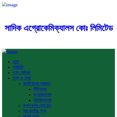
সাদিক এগ্রোকেমিক্যালস কোঃ লিমিটেড
হোম
পরিচিতি
পণ্য তালিকা
পণ্য ও সেবা
বালাইনাশক সমাধান
কীটনাশক
ছত্রাকনাশক
আগাছানাশক
ফলন বর্ধক (PGR)
সার জাতীয় পণ্য
মৎস্য পণ্য