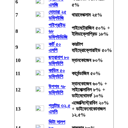
6
এসজি
৫%
দোতারা ২৫
7
থায়ামেথক্সাম ২৫%
ডব্লিউজি
পাইপ্রাইড
পাইমেট্রোজিন ৫০% +
8
৬৮
ইমিডাক্লোপ্রিড ১৮%
ডব্লিউডিজি
কার্ট ৫০
কারটাপ
9
এসপি
হাইড্রোক্লোরাইড ৫০%
ছত্রানাশ ৮০
10
ম্যানকোজেব ৮০%
ডব্লিউপি
কাডিম ৫০
11
কার্বেন্ডাজিম ৫০%
ডব্লিউপি
ম্যানকোজেব ৬০% +
উপশম ৭৮
12
সাইমোক্সানিল ৮% +
ডব্লিউপি
ডাইমেথোমর্ফ ১০%
এজোক্সিস্ট্রোবিন ২০%
প্লান্টার ৩২.৫
13
+ ডাইফেনোকোনাজল
এসসি
১২.৫%
ভিটা সালপ