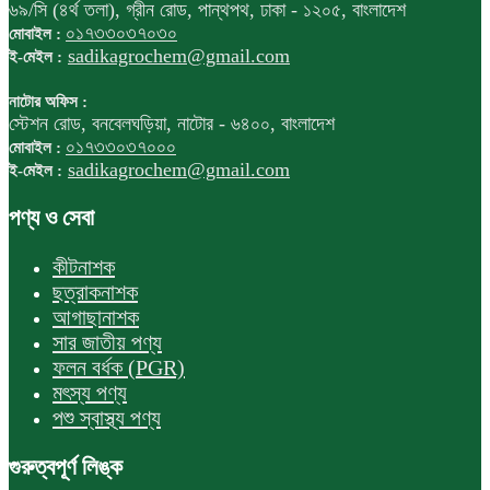
৬৯/সি (৪র্থ তলা), গ্রীন রোড, পান্থপথ, ঢাকা - ১২০৫, বাংলাদেশ
০১৭৩৩০৩৭০৩০
মোবাইল :
sadikagrochem@gmail.com
ই-মেইল :
নাটোর অফিস :
স্টেশন রোড, বনবেলঘড়িয়া, নাটোর - ৬৪০০, বাংলাদেশ
০১৭৩৩০৩৭০০০
মোবাইল :
sadikagrochem@gmail.com
ই-মেইল :
পণ্য ও সেবা
কীটনাশক
ছত্রাকনাশক
আগাছানাশক
সার জাতীয় পণ্য
ফলন বর্ধক (PGR)
মৎস্য পণ্য
পশু স্বাস্থ্য পণ্য
গুরুত্বপূর্ণ লিঙ্ক